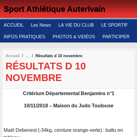
Panneau de gestion des cookies
Sport Athlétique Auterivain
ACCUEIL
Les News
LA VIE DU CLUB
LE SPORTIF
INFOS PRATIQUES
PHOTOS & VIDÉOS
PARTICIPER
Accueil
Résultats d 10 novembre
RÉSULTATS D 10
NOVEMBRE
Critérium Départemental Benjamins n°1
10/11/2018 – Maison du Judo Toulouse
Maël Debenest (-34kg, ceinture orange-verte) : battu en