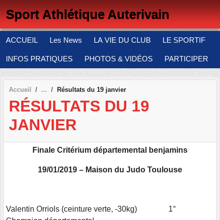
Panneau de gestion des cookies
Sport Athlétique Auterivain
ACCUEIL
Les News
LA VIE DU CLUB
LE SPORTIF
INFOS PRATIQUES
PHOTOS & VIDÉOS
PARTICIPER
Accueil
Résultats du 19 janvier
RÉSULTATS DU 19
JANVIER
Finale Critérium départemental benjamins
19/01/2019 – Maison du Judo Toulouse
Valentin Orriols (ceinture verte, -30kg) 1°