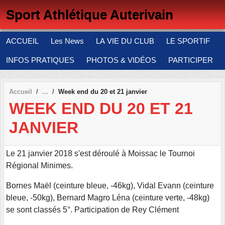
Panneau de gestion des cookies
Sport Athlétique Auterivain
ACCUEIL
Les News
LA VIE DU CLUB
LE SPORTIF
INFOS PRATIQUES
PHOTOS & VIDÉOS
PARTICIPER
Accueil
Week end du 20 et 21 janvier
WEEK END DU 20 ET 21
JANVIER
Le 21 janvier 2018 s'est déroulé à Moissac le Tournoi
Régional Minimes.
Bornes Maël (ceinture bleue, -46kg), Vidal Evann (ceinture
bleue, -50kg), Bernard Magro Léna (ceinture verte, -48kg)
se sont classés 5°. Participation de Rey Clément