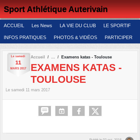
Panneau de gestion des cookies
Sport Athlétique Auterivain
ACCUEIL
Les News
LA VIE DU CLUB
LE SPORTIF
INFOS PRATIQUES
PHOTOS & VIDÉOS
PARTICIPER
Le
samedi
Accueil
Examens katas - Toulouse
11
EXAMENS KATAS -
MARS
2017
TOULOUSE
Le
samedi
11
mars
2017
Publié le
02 oct. 2016