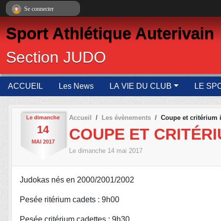
Panneau de gestion des cookies
Se connecter
Sport Athlétique Auterivain
Section JUDO
ACCUEIL
Les News
LA VIE DU CLUB
LE SP
Accueil
Les évènements
Coupe et critérium 
Le
dimanche
14
COUPE ET CRITÉR
MAI
2017
Le
dimanche
14
mai
2017
Judokas nés en 2000/2001/2002
Pesée ritérium cadets : 9h00
Pesée critérium cadettes : 9h30